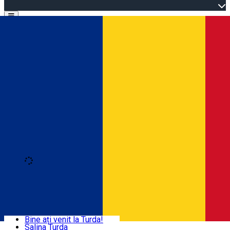
Open main menu
Loading
Autentificare
Acasă
Explorează Turda
Bine ați venit la Turda!
Salina Turda
Activități și experiențe
Română