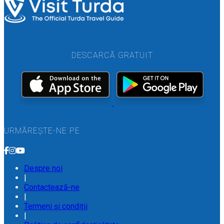
DESCARCĂ GRATUIT
URMĂREȘTE-NE PE
Despre noi
|
Contactează-ne
|
Termeni și condiții
|