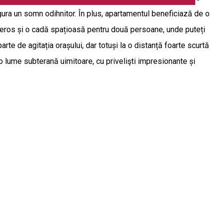
igura un somn odihnitor. În plus, apartamentul beneficiază de o
eneros și o cadă spațioasă pentru două persoane, unde puteți
te de agitația orașului, dar totuși la o distanță foarte scurtă
 o lume subterană uimitoare, cu privelişti impresionante și