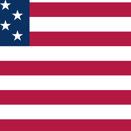
umosului oraș Turda, la doar 80 de metri distanță de intrarea la cel
n sejur confortabil și relaxant într-un mediu prietenos și liniștit.
rat cu bun gust, oferind un somn odihnitor și relaxant. De aseme
plet utilată vă oferă posibilitatea de a pregăti mâncăruri gustoas
oiți să vă întrerupeți activitățile. Al doilea apartament este situa