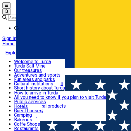
Open main menu
Loading
Sign In
Home
Explore Turda
Welcome to Turda
Turda Salt Mine
Activities and experiences
Our treasures
Română
Turda surroundings
Events
Adventures and sports
Ecumenical tourism
Fun areas and parks
Balneoclimateric station
Cultural institutions
Useful information
Short history about Turda
How to arrive in Turda
All you need to know if you plan to visit Turda
Cazare
Public services
Shops and local products
Hotels
Local markets
Guest houses
Restaurants and cafes
Pharmacies
Camping
News feed
Bakeries
Coffe Shops
Transport și parcări
Restaurants