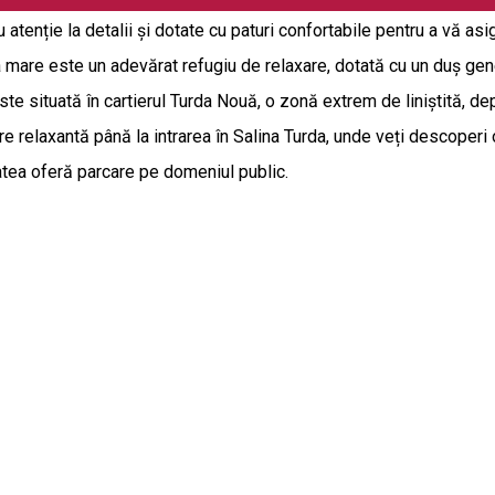
atenție la detalii și dotate cu paturi confortabile pentru a vă as
ia mare este un adevărat refugiu de relaxare, dotată cu un duș g
situată în cartierul Turda Nouă, o zonă extrem de liniștită, depar
re relaxantă până la intrarea în Salina Turda, unde veți descoperi
tatea oferă parcare pe domeniul public.