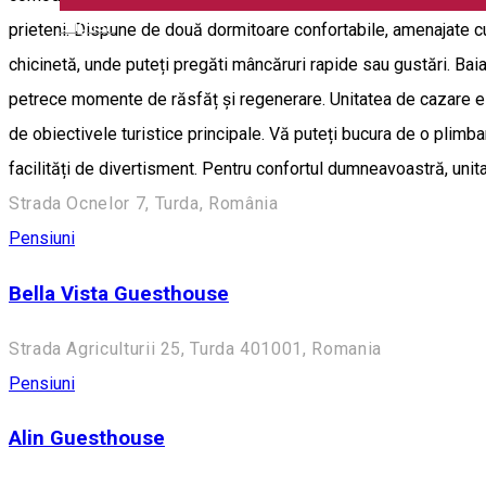
English
prieteni. Dispune de două dormitoare confortabile, amenajate cu 
chicinetă, unde puteți pregăti mâncăruri rapide sau gustări. Ba
petrece momente de răsfăț și regenerare. Unitatea de cazare este 
de obiectivele turistice principale. Vă puteți bucura de o plimba
facilități de divertisment. Pentru confortul dumneavoastră, uni
Strada Ocnelor 7, Turda, România
Pensiuni
Bella Vista Guesthouse
Strada Agriculturii 25, Turda 401001, Romania
Pensiuni
Alin Guesthouse