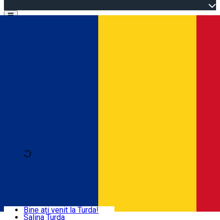
Open main menu
Loading
Autentificare
Acasă
Explorează Turda
Bine ați venit la Turda!
Salina Turda
Activități și experiențe
Română