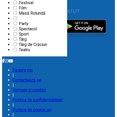
Festival
Film
DESCARCĂ GRATUIT
Masă Rotundă
Party
Spectacol
Sport
Târg
Târg de Crăciun
Teatru
URMĂREȘTE-NE PE
Despre noi
|
Contactează-ne
|
Termeni și condiții
|
Politica de confidențialitate
|
Politica de cookie-uri
|