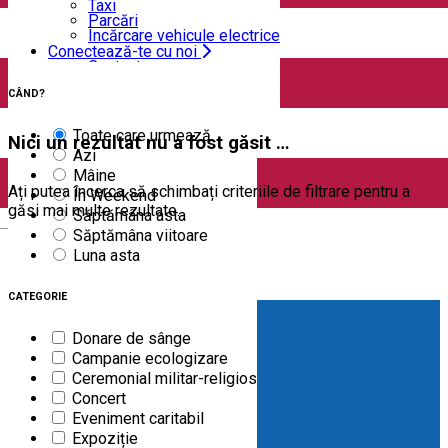
Taxi
Parcări
Încărcare vehicule electrice
Conectează-te cu noi
0
rezultate
Contact
Facebook
CÂND?
YouTube
Instagram
Tik Tok
Toate care urmează
Nici un rezultat nu a fost găsit …
Azi
Mâine
Ați putea încerca să schimbați criteriile de filtrare pentru a
În Weekend
găsi mai multe rezultate.
Săptămâna asta
English
Săptămâna viitoare
Luna asta
CATEGORIE
Donare de sânge
Campanie ecologizare
Ceremonial militar-religios
Concert
Eveniment caritabil
Expoziție