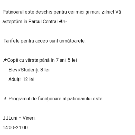
Patinoarul este deschis pentru cei mici și mari, zilnic! Vă
așteptăm în Parcul Central.⛸️✨
ℹ️Tarifele pentru acces sunt următoarele:
📌Copii cu vârsta până în 7 ani: 5 lei
Elevi/Studenți: 8 lei
Adulți: 12 lei
📌 Programul de funcționare al patinoarului este:
👉🏼Luni – Vineri:
14:00-21:00