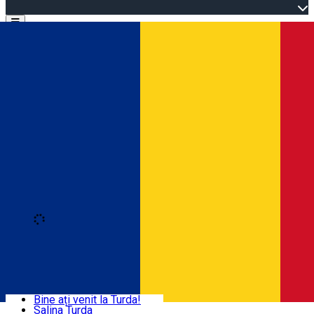
Open main menu
Loading
Autentificare
Acasă
Explorează Turda
Bine ați venit la Turda!
Salina Turda
Activități și experiențe
Română