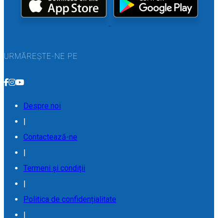
URMĂREȘTE-NE PE
Despre noi
|
Contactează-ne
|
Termeni și condiții
|
Politica de confidențialitate
|