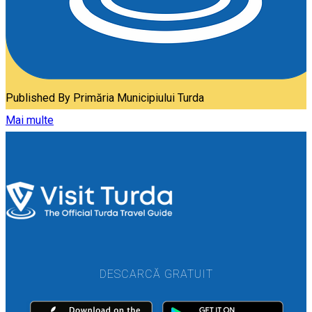
Published By
Primăria Municipiului Turda
Mai multe
DESCARCĂ GRATUIT