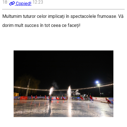
18 Decembrie, 12:23
Copied!
Multumim tuturor celor implicați în spectacolele frumoase. Vă
dorim mult succes în tot ceea ce faceți!