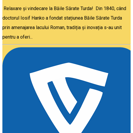
Relaxare și vindecare la Băile Sărate Turda! Din 1840, când
doctorul Iosif Hanko a fondat stațiunea Băile Sărate Turda
prin amenajarea lacului Roman, tradiția și inovația s-au unit
pentru a oferi...