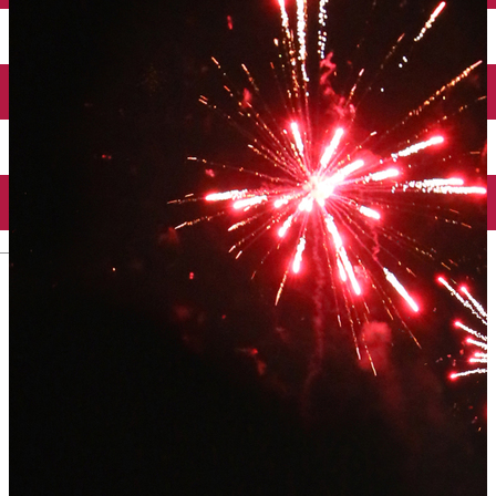
Taxi
Parcări
Încărcare vehicule electrice
Conectează-te cu noi
Contact
Facebook
YouTube
Instagram
Tik Tok
English