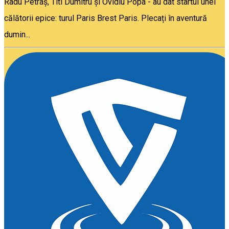
Radu Petraș, Titi Dumitru și Ovidiu Popa - au dat startul unei
călătorii epice: turul Paris Brest Paris. Plecați în aventură
dumin...