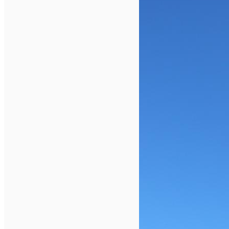
Parcări
Încărcare vehicule electrice
Conectează-te cu noi
Contact
Facebook
YouTube
Instagram
Tik Tok
English