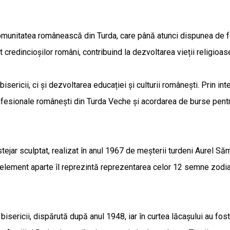
unitatea românească din Turda, care până atunci dispunea de foart
nat credincioșilor români, contribuind la dezvoltarea vieții religioa
 bisericii, ci și dezvoltarea educației și culturii românești. Prin i
onfesionale românești din Turda Veche și acordarea de burse pentru
tejar sculptat, realizat în anul 1967 de meșterii turdeni Aurel Să
ment aparte îl reprezintă reprezentarea celor 12 semne zodiacale 
 a bisericii, dispărută după anul 1948, iar în curtea lăcașului au f