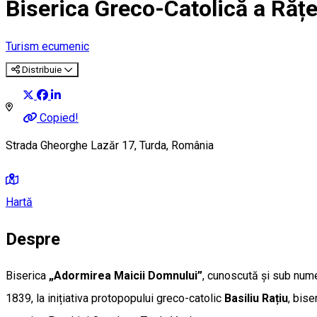
Biserica Greco-Catolică a Rățe
Turism ecumenic
Distribuie
Copied!
Strada Gheorghe Lazăr 17, Turda, România
Hartă
Despre
Biserica
„Adormirea Maicii Domnului”
, cunoscută și sub num
1839, la inițiativa protopopului greco-catolic
Basiliu Rațiu
, bise