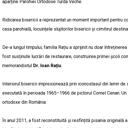
aparține Parohiei Ortodoxe Turda Veche.
Ridicarea bisericii a reprezentat un moment important pentru com
casa parohială, locuințele slujitorilor bisericii și cimitirul desti
De-a lungul timpului, familia Rațiu a sprijinit nu doar întreținerea
fost susținute lucrări de restaurare, construirea primei școli c
memorandistul
Dr. Ioan Rațiu
.
Interiorul bisericii impresionează prin iconostasul din lemn de s
executată în perioada 1965–1966 de pictorul Cornel Cenan. Un ele
ortodoxe din România.
În anul 2011, a fost reconstituită și resfințită pisania originală