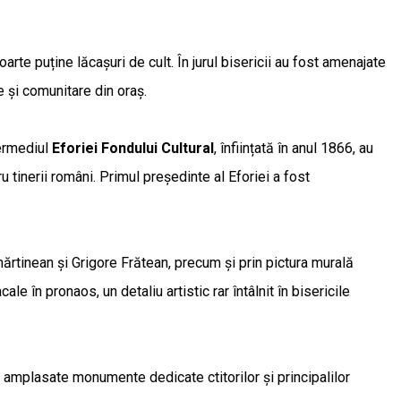
e puține lăcașuri de cult. În jurul bisericii au fost amenajate
se și comunitare din oraș.
ntermediul
Eforiei Fondului Cultural
, înființată în anul 1866, au
 tinerii români. Primul președinte al Eforiei a fost
mărtinean și Grigore Frătean, precum și prin pictura murală
în pronaos, un detaliu artistic rar întâlnit în bisericile
ost amplasate monumente dedicate ctitorilor și principalilor