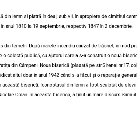
ă din lemn si piatră în deal, sub vii, în apropiere de cimitirul cen
în anul 1810 la 19 septembrie, respectiv 1847 în 2 decembrie.
rs din temelii. După marele incendiu cauzat de trăsnet, în mod pro
 o colectă publică, cu ajutorul căreia s-a construit o nouă biseric
atița din Câmpeni. Noua biserică (plasată pe str.Sirenei nr.17, colț
dicat altul doar în anul 1942 când s-a făcut și o reparație general
 și această biserică. Iconostasul din lemn a fost sculptat de elev
Nicolae Colan. În această biserică, a ținut un mare discurs Samui