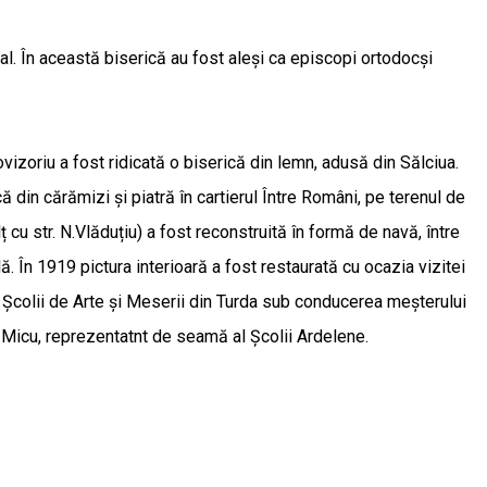
tral. În această biserică au fost aleși ca episcopi ortodocși
vizoriu a fost ridicată o biserică din lemn, adusă din Sălciua.
ă din cărămizi și piatră în cartierul Între Români, pe terenul de
 cu str. N.Vlăduțiu) a fost reconstruită în formă de navă, între
ă. În 1919 pictura interioară a fost restaurată cu ocazia vizitei
ii Școlii de Arte și Meserii din Turda sub conducerea meșterului
l Micu, reprezentatnt de seamă al Școlii Ardelene.