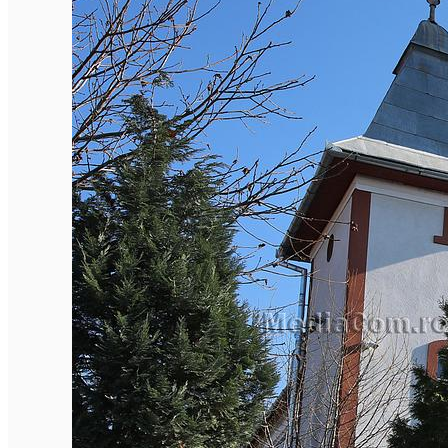
Parcări
Încărcare vehicule electrice
Conectează-te cu noi
Contact
Facebook
YouTube
Instagram
Tik Tok
English