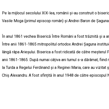
Pe la mijlocul secolului XIX-lea, românii și-au construit o biseric
Vasile Moga (primul episcop român) și Andrei Baron de Șaguna 
În anul 1861 vechea Biserică Între Români a fost trăznită și a a
Între anii 1861-1865 mitropolitul ortodox Andrei Șaguna instituie
lângă râpa Arieșului. Biserica a fost ridicată de către meșterul P
anii 1861-1865. După numai câțiva ani turnul s-a dărâmat, fiind ri
la Turda a Regelui Ferdinand și a Reginei Maria, care au vizitat
Chiș Alexandru. A fost sfințită în anul 1948 de către episcopul 