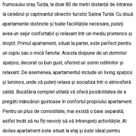
frumosului oraș Turda, la doar 80 de metri distanță de intrarea
la celebrul și captivantul obiectiv turistic Salina Turda. Cu două
apartamente distincte și toate facilitățile necesare, puteţi
avea un sejur confortabil și relaxant într-un mediu prietenos și
liniștit. Primul apartament, situat la parter, este perfect pentru
un cuplu sau o mică familie. Acesta dispune de un dormitor
spațios, decorat cu bun gust, oferind un somn odihnitor și
relaxant. De asemenea, apartamentul include un living spațios
și luminos, unde vă puteți relaxa și socializa într-o atmosferă
caldă. Bucătăria complet utilată vă oferă posibilitatea de a
pregăti mâncăruri gustoase în confortul propriului apartament.
Pentru un plus de comoditate, mai există o baie separată,
astfel încât să nu fiți nevoiți să vă întrerupeți activitățile. Al
doilea apartament este situat la etaj și este ideal pentru