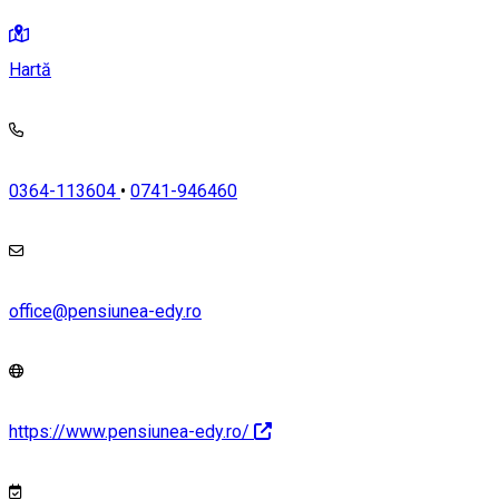
Hartă
0364-113604
•
0741-946460
office@pensiunea-edy.ro
https://www.pensiunea-edy.ro/