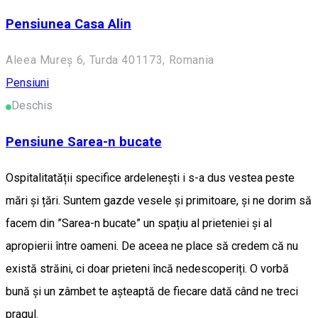
Pensiunea Casa Alin
Aleea Mureș 6, Turda 401173, Romania
Pensiuni
Deschis
Pensiune Sarea-n bucate
Ospitalitatății specifice ardelenești i s-a dus vestea peste
mări și țări. Suntem gazde vesele și primitoare, și ne dorim să
facem din ”Sarea-n bucate” un spațiu al prieteniei și al
apropierii între oameni. De aceea ne place să credem că nu
există străini, ci doar prieteni încă nedescoperiți. O vorbă
bună și un zâmbet te așteaptă de fiecare dată când ne treci
pragul.