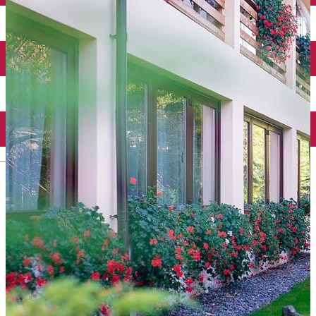
Taxi
Parcări
Încărcare vehicule electrice
Conectează-te cu noi
Contact
Facebook
YouTube
Instagram
Tik Tok
English