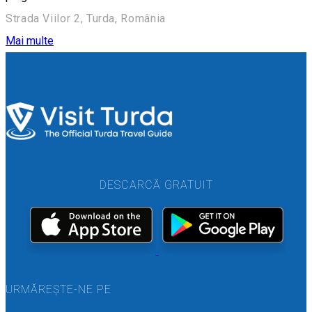
Strada Viilor 2, Turda, România
Mai multe
DESCARCĂ GRATUIT
URMĂREȘTE-NE PE