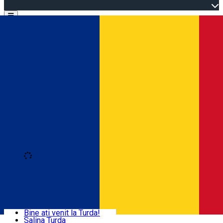
Open main menu
Loading
Autentificare
Acasă
Explorează Turda
Bine ați venit la Turda!
Salina Turda
Activități și experiențe
Română