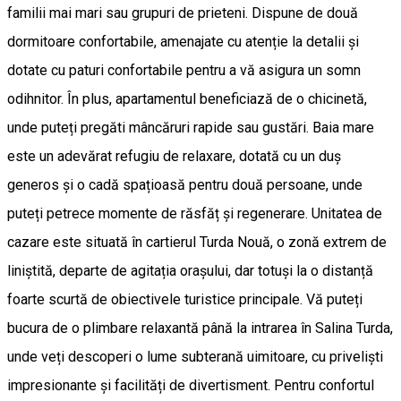
familii mai mari sau grupuri de prieteni. Dispune de două
dormitoare confortabile, amenajate cu atenție la detalii și
dotate cu paturi confortabile pentru a vă asigura un somn
odihnitor. În plus, apartamentul beneficiază de o chicinetă,
unde puteți pregăti mâncăruri rapide sau gustări. Baia mare
este un adevărat refugiu de relaxare, dotată cu un duș
generos și o cadă spațioasă pentru două persoane, unde
puteți petrece momente de răsfăț și regenerare. Unitatea de
cazare este situată în cartierul Turda Nouă, o zonă extrem de
liniștită, departe de agitația orașului, dar totuși la o distanță
foarte scurtă de obiectivele turistice principale. Vă puteți
bucura de o plimbare relaxantă până la intrarea în Salina Turda,
unde veți descoperi o lume subterană uimitoare, cu privelişti
impresionante și facilități de divertisment. Pentru confortul