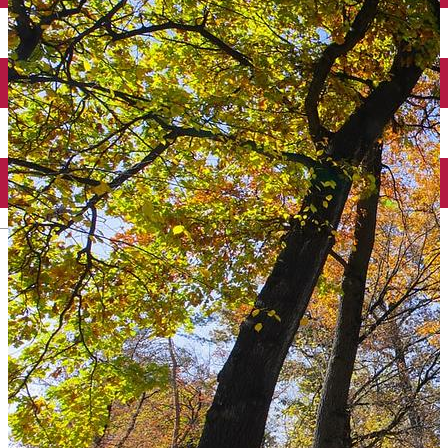
Taxi
Parcări
Încărcare vehicule electrice
Conectează-te cu noi
Contact
Facebook
YouTube
Instagram
Tik Tok
English