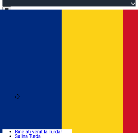
Open main menu
Loading
Autentificare
Acasă
Explorează Turda
Bine ați venit la Turda!
Salina Turda
Activități și experiențe
Română