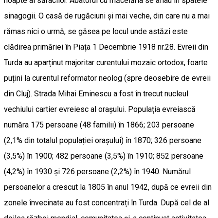
noapte al săracilor. Abatorul cu măcelăria se aflau în spatele
sinagogii. O casă de rugăciuni și mai veche, din care nu a mai
rămas nici o urmă, se găsea pe locul unde astăzi este
clădirea primăriei în Piața 1 Decembrie 1918 nr.28. Evreii din
Turda au aparținut majoritar curentului mozaic ortodox, foarte
puțini la curentul reformator neolog (spre deosebire de evreii
din Cluj). Strada Mihai Eminescu a fost în trecut nucleul
vechiului cartier evreiesc al orașului. Populația evreiască
număra 175 persoane (48 familii) în 1866; 203 persoane
(2,1% din totalul populației orașului) în 1870; 326 persoane
(3,5%) în 1900; 482 persoane (3,5%) în 1910; 852 persoane
(4,2%) în 1930 și 726 persoane (2,2%) în 1940. Numărul
persoanelor a crescut la 1805 în anul 1942, după ce evreii din
zonele învecinate au fost concentrați în Turda. După cel de al