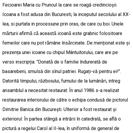
Fecioarei Maria cu Pruncul la care se roagă credincioșii.
Icoana a fost adusa din Bucuresti, la inceputul secolului al XX-
lea, si purtata in procesiune prin oras, de care cu boi. Unele
mǎrturii afirmǎ cǎ aceastǎ icoanǎ este grabnic folositoare
femeilor care nu pot rǎmâne însǎrcinate. De menționat este și
prezența unei icoane cu chipul Mântuitorului, care are pe
verso inscripția: "Donatǎ de o familie îndurerată de
basarebeni, smulsă din sînul patriei. Rugați-vă pentru ei!".
Datorită timpului, războiului, fumului de la lumânări, intreg
ansamblul a necesitat restaurat. În anul 1986 s-a realizat
restaurarea interiorului de către o echipa condusă de pictorul
Dimitrie Banica din București. Ulterior a fost restaurat și
exteriorul. În partea stângă a intrării în catedrală, se află o
pictură a regelui Carol al II-lea, în uniformă de general de