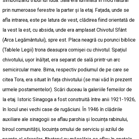
simbolizând tribul lui Iuda. Sala era luminată în mod natural
prin numeroase ferestre la parter și la etaj. Fațada, unde se
afla intrarea, este pe latura de vest, clădirea fiind orientată de
la vest la est, cu absida, unde era amplasat Chivotul Sfânt
(Arca Legământului), spre est. Placa neagră cu porunci biblice
(Tablele Legii) trona deasupra cornișei cu chivotul. Spațiul
chivotului, ușor înălțat, era separat de sală printr-un arc
semicircular mare. Bima, respectiv podiumul de pe care se
citea Tora, era situat în fața chivotului (se mai văd în prezent
urmele postamentelor). Scări duceau la galeriile femeilor de
la etaj. Istoric Sinagoga a fost construită între anii 1921-1926,
în locul unei vechi case de rugăciuni. În 1946 în clădirile
auxiliare ale sinagogii se aflau parohia și locuința rabinului,
biroul comunității, locuința omului de serviciu și azilul de