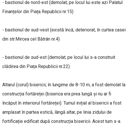
- bastionul de nord-est (demolat; pe locul lui este azi Palatul
Finanțelor din Piața Republicii nr.15)
- bastionul de sud-vest (există încă, deteriorat, în curtea casei
din str.Mircea cel Bătrân nr.4)
- bastionul de sud-est (demolat; pe locul lui s-a construit
clădirea din Piața Republicii nr.22).
Altarul (corul) bisericii, în lungime de 8-10 m, a fost demolat la
construcția fortăreței (biserica era prea lungă și nu ar fi
încăput în interiorul fortăreței). Turnul inițial al bisericii a fost
amplasat în partea estică, lângă altar, pe linia zidului de
fortificație edificat după construcția bisericii. Acest turn s-a