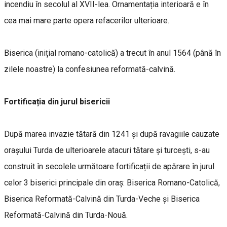
incendiu în secolul al XVII-lea. Ornamentația interioară e în
cea mai mare parte opera refacerilor ulterioare.
Biserica (inițial romano-catolică) a trecut în anul 1564 (până în
zilele noastre) la confesiunea reformată-calvină.
Fortificația din jurul bisericii
După marea invazie tătară din 1241 și după ravagiile cauzate
orașului Turda de ulterioarele atacuri tătare și turcești, s-au
construit în secolele următoare fortificații de apărare în jurul
celor 3 biserici principale din oraș: Biserica Romano-Catolică,
Biserica Reformată-Calvină din Turda-Veche și Biserica
Reformată-Calvină din Turda-Nouă.