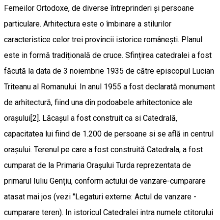
Femeilor Ortodoxe, de diverse întreprinderi și persoane
particulare. Arhitectura este o îmbinare a stilurilor
caracteristice celor trei provincii istorice românești. Planul
este in formă tradițională de cruce. Sfințirea catedralei a fost
făcută la data de 3 noiembrie 1935 de către episcopul Lucian
Triteanu al Romanului. In anul 1955 a fost declarată monument
de arhitectură, fiind una din podoabele arhitectonice ale
orașului[2]. Lăcașul a fost construit ca si Catedrală,
capacitatea lui fiind de 1.200 de persoane si se află in centrul
orașului. Terenul pe care a fost construită Catedrala, a fost
cumparat de la Primaria Orașului Turda reprezentata de
primarul Iuliu Gențiu, conform actului de vanzare-cumparare
atasat mai jos (vezi "Legaturi externe: Actul de vanzare -
cumparare teren). In istoricul Catedralei intra numele ctitorului