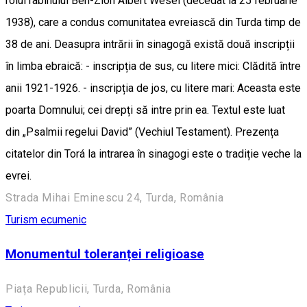
rolul rabinului Ben-Zion Albert Wesel (decedat la 25 februarie
1938), care a condus comunitatea evreiască din Turda timp de
38 de ani. Deasupra intrării în sinagogă există două inscripții
în limba ebraică: - inscripția de sus, cu litere mici: Clădită între
anii 1921-1926. - inscripția de jos, cu litere mari: Aceasta este
poarta Domnului; cei drepți să intre prin ea. Textul este luat
din „Psalmii regelui David” (Vechiul Testament). Prezența
citatelor din Torá la intrarea în sinagogi este o tradiție veche la
evrei.
Strada Mihai Eminescu 24, Turda, România
Turism ecumenic
Monumentul toleranței religioase
Piața Republicii, Turda, România