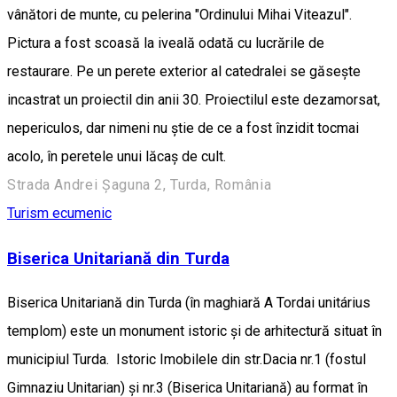
vânători de munte, cu pelerina "Ordinului Mihai Viteazul".
Pictura a fost scoasă la iveală odată cu lucrările de
restaurare. Pe un perete exterior al catedralei se găsește
incastrat un proiectil din anii 30. Proiectilul este dezamorsat,
nepericulos, dar nimeni nu știe de ce a fost înzidit tocmai
acolo, în peretele unui lăcaș de cult.
Strada Andrei Șaguna 2, Turda, România
Turism ecumenic
Biserica Unitariană din Turda
Biserica Unitariană din Turda (în maghiară A Tordai unitárius
templom) este un monument istoric și de arhitectură situat în
municipiul Turda. Istoric Imobilele din str.Dacia nr.1 (fostul
Gimnaziu Unitarian) și nr.3 (Biserica Unitariană) au format în