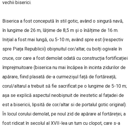
vechii biserici.
Biserica a fost concepută în stil gotic, având o singură navă,
în lungime de 26 m, lățime de 8,5 m și o înălțime de 16 m.
Inițial a fost mai lungă, cu 5-10 m, având spre est (respectiv
spre Piața Republicii) obișnuitul cor/altar, cu bolți ogivale în
cruce, cor care a fost demolat odată cu construcția fortificației
împrejmuitoare (biserica nu mai încăpea în incinta zidurilor de
apărare, fiind plasată de-a curmezișul față de fortăreață;
corul/altarul a trebuit să fie sacrificat pe o lungime de 5-10 m;
așa se explică aspectul neobișnuit de inestetic al fațadei de
est a bisericii, lipsită de cor/altar si de portalul gotic original).
În locul corului demolat, pe noul zid de apărare al fortăreței, a
fost ridicat în secolul al XVII-lea un turn cu clopot, care s-a