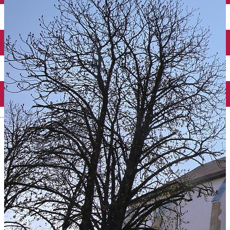
Taxi
Parcări
Încărcare vehicule electrice
Conectează-te cu noi
Contact
Facebook
YouTube
Instagram
Tik Tok
English