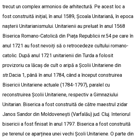
trecut un complex armonios de arhitectură. Pe acest loc a
fost construită inițial, în anul 1589, Școala Unitariană, în epoca
nașterii Unitarianismului. Unitarienii au preluat în anul 1568
Biserica Romano-Catolică din Piața Republicii nr.54 pe care în
anul 1721 au fost nevoiți să o retrocedeze cultului romano-
catolic. După anul 1721 unitarienii din Turda a folosit
provizoriu ca lăcaș de cult o aripă a Școlii Unitariene din
str.Dacia 1, până în anul 1784, când a început construirea
Bisericii Unitariene actuale (1784-1797), paralel cu
reconstruirea Școlii Unitariene, respectiv a Gimnaziului
Unitarian. Biserica a fost construită de către maestrul zidar
Janos Sandor din Moldovenești (Varfalău) jud. Cluj. Interiorul
bisericii a fost finisat în anul 1797. Biserica a fost construită
pe terenul ce aparținea unei vechi Școli Unitariene. O parte din