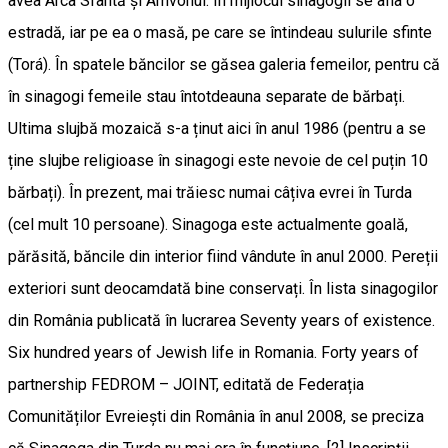
avea Arca Sfântă și Amvonul. În mijlocul sinagogii se afla o
estradă, iar pe ea o masă, pe care se întindeau sulurile sfinte
(Torá). În spatele băncilor se găsea galeria femeilor, pentru că
în sinagogi femeile stau întotdeauna separate de bărbați.
Ultima slujbă mozaică s-a ținut aici în anul 1986 (pentru a se
ține slujbe religioase în sinagogi este nevoie de cel puțin 10
bărbați). În prezent, mai trăiesc numai câțiva evrei în Turda
(cel mult 10 persoane). Sinagoga este actualmente goală,
părăsită, băncile din interior fiind vândute în anul 2000. Pereții
exteriori sunt deocamdată bine conservați. În lista sinagogilor
din România publicată în lucrarea Seventy years of existence.
Six hundred years of Jewish life in Romania. Forty years of
partnership FEDROM – JOINT, editată de Federația
Comunităților Evreiești din România în anul 2008, se preciza