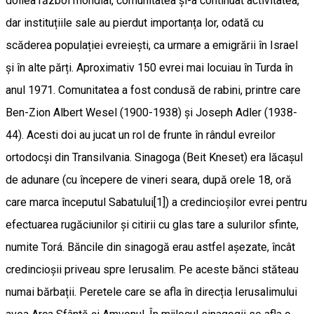
doilea război mondial, comunitatea și-a continuat activitatea,
dar instituțiile sale au pierdut importanța lor, odată cu
scăderea populației evreiești, ca urmare a emigrării în Israel
și în alte părți. Aproximativ 150 evrei mai locuiau în Turda în
anul 1971. Comunitatea a fost condusă de rabini, printre care
Ben-Zion Albert Wesel (1900-1938) și Joseph Adler (1938-
44). Acesti doi au jucat un rol de frunte în rândul evreilor
ortodocși din Transilvania. Sinagoga (Beit Kneset) era lăcașul
de adunare (cu începere de vineri seara, după orele 18, oră
care marca începutul Sabatului[1]) a credincioșilor evrei pentru
efectuarea rugăciunilor și citirii cu glas tare a sulurilor sfinte,
numite Torá. Băncile din sinagogă erau astfel așezate, încât
credincioșii priveau spre Ierusalim. Pe aceste bănci stăteau
numai bărbații. Peretele care se afla în direcția Ierusalimului