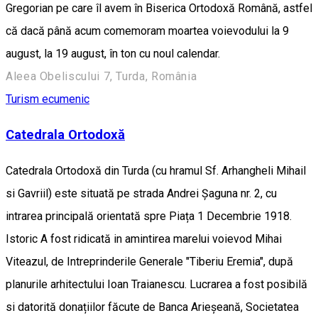
Gregorian pe care îl avem în Biserica Ortodoxă Română, astfel
că dacă până acum comemoram moartea voievodului la 9
august, la 19 august, în ton cu noul calendar.
Aleea Obeliscului 7, Turda, România
Turism ecumenic
Catedrala Ortodoxă
Catedrala Ortodoxă din Turda (cu hramul Sf. Arhangheli Mihail
si Gavriil) este situată pe strada Andrei Șaguna nr. 2, cu
intrarea principală orientată spre Piața 1 Decembrie 1918.
Istoric A fost ridicată in amintirea marelui voievod Mihai
Viteazul, de Intreprinderile Generale "Tiberiu Eremia", după
planurile arhitectului Ioan Traianescu. Lucrarea a fost posibilă
si datorită donațiilor făcute de Banca Arieșeană, Societatea