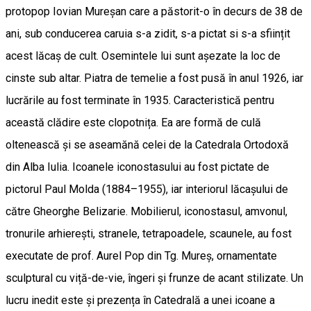
protopop Iovian Mureșan care a păstorit-o în decurs de 38 de
ani, sub conducerea caruia s-a zidit, s-a pictat si s-a sființit
acest lăcaș de cult. Osemintele lui sunt așezate la loc de
cinste sub altar. Piatra de temelie a fost pusă în anul 1926, iar
lucrările au fost terminate în 1935. Caracteristică pentru
această clădire este clopotnița. Ea are formă de culă
oltenească și se aseamănă celei de la Catedrala Ortodoxă
din Alba Iulia. Icoanele iconostasului au fost pictate de
pictorul Paul Molda (1884–1955), iar interiorul lăcașului de
către Gheorghe Belizarie. Mobilierul, iconostasul, amvonul,
tronurile arhierești, stranele, tetrapoadele, scaunele, au fost
executate de prof. Aurel Pop din Tg. Mureș, ornamentate
sculptural cu viță-de-vie, îngeri și frunze de acant stilizate. Un
lucru inedit este și prezența în Catedrală a unei icoane a