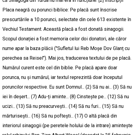
că Sinagoga din Turda nu mai era în funcțiune. [2] Inscripții
Placa neagră cu porunci biblice: Pe placă sunt înscrise
prescurtările a 10 porunci, selectate din cele 613 existente în
Vechiul Testament. Această placă a fost donată sinagogii.
Scopul donației a fost memoria celor doi donatori, ale căror
nume apar la baza plăcii ("Sufletul lui Reb Moșe Dov Glanț cu
perechea sa Reisel"). Mai jos, traducerea textului de pe placă.
Numărul curent este cel din biblie. Pe placă apare doar
porunca, nu și numărul, iar textul reprezintă doar începutul
poruncilor respective. Eu sunt Domnul... (2) Să nu ai... (3) Să nu
iei în deșert... (7) Adu-ți aminte... (8) Cinstește pe... (12) Să nu
ucizi... (13) Să nu preacurvești... (14) Să nu furi... (15) Să nu
mărturisești... (16) Să nu poftești... (17) O altă placă din
interiorul sinagogii (pe peretele holului de la intrare) amintește