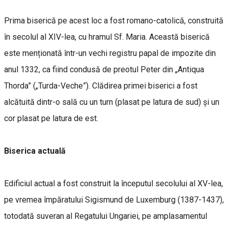
Prima biserică pe acest loc a fost romano-catolică, construită
în secolul al XIV-lea, cu hramul Sf. Maria. Această biserică
este menționată într-un vechi registru papal de impozite din
anul 1332, ca fiind condusă de preotul Peter din „Antiqua
Thorda” („Turda-Veche”). Clădirea primei biserici a fost
alcătuită dintr-o sală cu un turn (plasat pe latura de sud) și un
cor plasat pe latura de est.
Biserica actuală
Edificiul actual a fost construit la începutul secolului al XV-lea,
pe vremea împăratului Sigismund de Luxemburg (1387-1437),
totodată suveran al Regatului Ungariei, pe amplasamentul