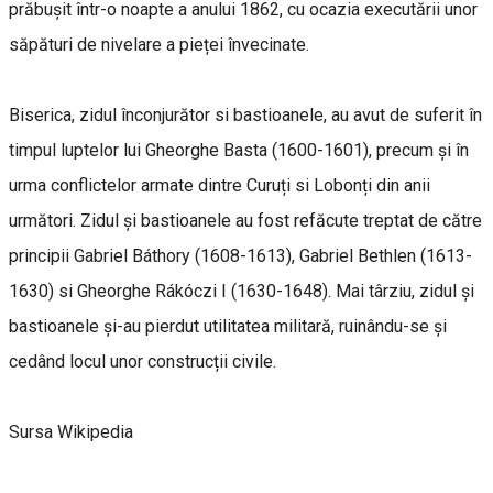
prăbușit într-o noapte a anului 1862, cu ocazia executării unor
săpături de nivelare a pieței învecinate.
Biserica, zidul înconjurător si bastioanele, au avut de suferit în
timpul luptelor lui Gheorghe Basta (1600-1601), precum și în
urma conflictelor armate dintre Curuți si Lobonți din anii
următori. Zidul și bastioanele au fost refăcute treptat de către
principii Gabriel Báthory (1608-1613), Gabriel Bethlen (1613-
1630) si Gheorghe Rákóczi I (1630-1648). Mai târziu, zidul și
bastioanele și-au pierdut utilitatea militară, ruinându-se și
cedând locul unor construcții civile.
Sursa Wikipedia