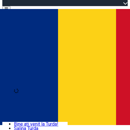
Open main menu
Loading
Autentificare
Acasă
Explorează Turda
Bine ați venit la Turda!
Salina Turda
Activități și experiențe
Română