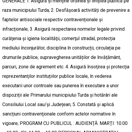
GENERALE 1. Asigură şi menţine ordinea şi liniştea publică pe
raza municipiului Turda; 2. Desfășoară activități de prevenire a
faptelor antisociale respectiv contravenționale și
infracționale; 3. Asigură respectarea normelor legale privind
curăţenia şi igiena localităţii, comerţul stradal, protecția
mediului înconjurător, disciplina în construcții, circulația pe
drumurile publice, supravegherea unităților de învățământ,
parcuri, zone de agrement etc. 4. Asigură însoţirea şi protecţia
reprezentanţilor instituțiilor publice locale, în vederea
executarii unor controale sau punerea în executare a unor
dispoziții ale Primarului municipiului Turda și hotărâri ale
Consiliului Local sau/și Județean; 5. Constată şi aplică
sancțiuni contravenţionale conform actelor normative în
vigoare; PROGRAM CU PUBLICUL : AUDIENȚĂ: MARȚI: 10.00