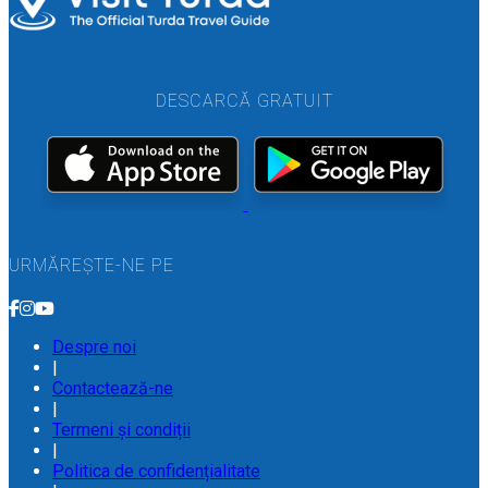
DESCARCĂ GRATUIT
URMĂREȘTE-NE PE
Despre noi
|
Contactează-ne
|
Termeni și condiții
|
Politica de confidențialitate