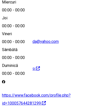
Miercuri
00:00
-
00:00
0264.311578
Joi
00:00
-
00:00
Vineri
spitalmunicipalturda@yahoo.com
00:00
-
00:00
Sâmbătă
00:00
-
00:00
Duminică
http://spitalturda.ro
00:00
-
00:00
https://www.facebook.com/profile.php?
id=100057644281299