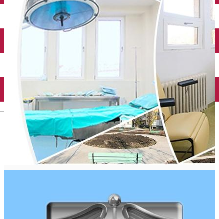
Taxi
Parcări
Încărcare vehicule electrice
Conectează-te cu noi
Contact
Facebook
YouTube
Instagram
Tik Tok
English