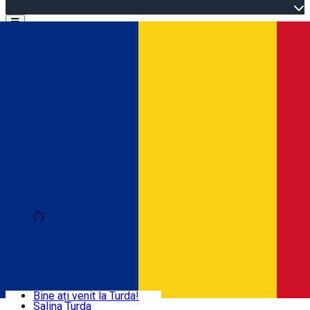
Open main menu
Loading
Autentificare
Acasă
Explorează Turda
Bine ați venit la Turda!
Salina Turda
Activități și experiențe
Română