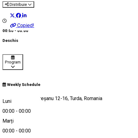
Distribuie
Copied!
00:00 - 00:00
Deschis
Program
Weekly Schedule
Strada Andrei Mureşanu 12-16, Turda, Romania
Luni
00:00
-
00:00
Marți
Hartă
00:00
-
00:00