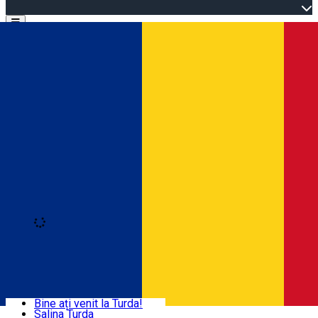
Open main menu
Loading
Autentificare
Acasă
Explorează Turda
Bine ați venit la Turda!
Salina Turda
Activități și experiențe
Română