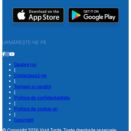
URMĂREȘTE-NE PE
Despre noi
|
Contactează-ne
|
Termeni și condiții
|
Politica de confidențialitate
|
Politica de cookie-uri
|
Copyright
© Copyright 2026 Visit Turda. Toate drepturile rezervate