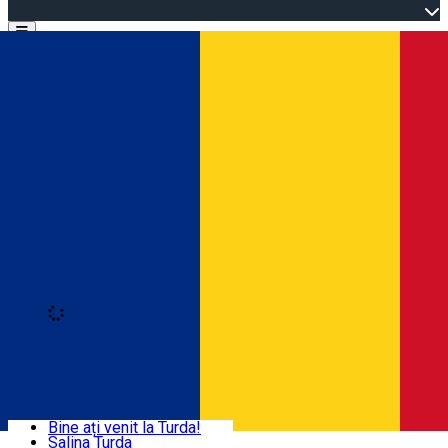
Open main menu
Loading
Autentificare
Acasă
Explorează Turda
Bine ați venit la Turda!
Salina Turda
Activități și experiențe
Română