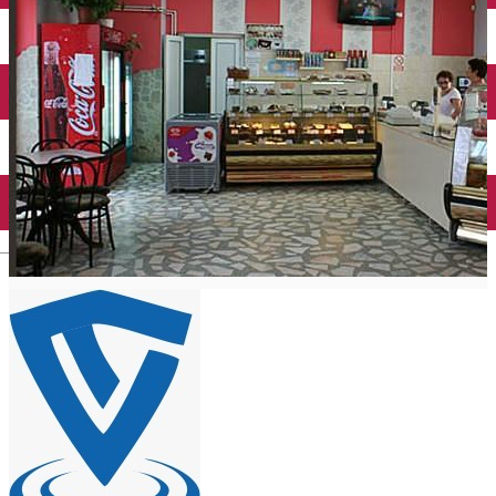
Taxi
Parcări
Încărcare vehicule electrice
Conectează-te cu noi
Contact
Facebook
YouTube
Instagram
Tik Tok
English