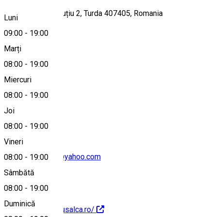
Strada Șterca Șuluțiu 2, Turda 407405, Romania
Luni
09:00
-
19:00
Marți
Hartă
08:00
-
19:00
Miercuri
08:00
-
19:00
0744 641470
Joi
08:00
-
19:00
Vineri
patiseriarusalca@yahoo.com
08:00
-
19:00
Sâmbătă
08:00
-
19:00
Duminică
https://cofetariarusalca.ro/