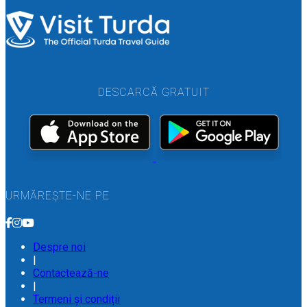
DESCARCĂ GRATUIT
URMĂREȘTE-NE PE
Despre noi
|
Contactează-ne
|
Termeni și condiții