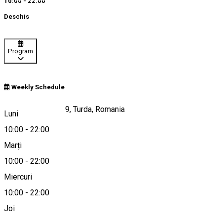
10:00 - 22:00
Deschis
Program
Weekly Schedule
Strada Războieni 9, Turda, Romania
Luni
10:00
-
22:00
Marți
Hartă
10:00
-
22:00
Miercuri
10:00
-
22:00
0748 075 674
Joi