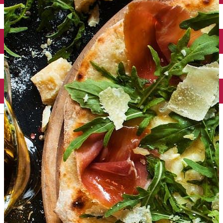
Taxi
Parcări
Încărcare vehicule electrice
Conectează-te cu noi
Contact
Facebook
YouTube
Instagram
Tik Tok
English