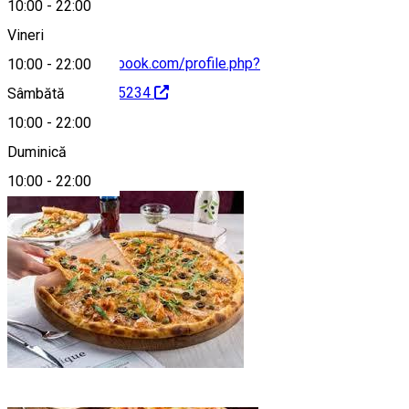
10:00
-
22:00
Vineri
https://www.facebook.com/profile.php?
10:00
-
22:00
id=100060256285234
Sâmbătă
10:00
-
22:00
Despre
Duminică
10:00
-
22:00