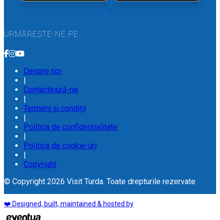
URMĂREȘTE-NE PE
Despre noi
|
Contactează-ne
|
Termeni și condiții
|
Politica de confidențialitate
|
Politica de cookie-uri
|
Copyright
© Copyright 2026 Visit Turda. Toate drepturile rezervate
❤️ Designed, built, maintained & hosted by