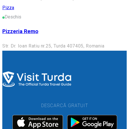
Pizza
Deschis
Pizzeria Remo
Str. Dr. Ioan Ratiu nr.25, Turda 407405, Romania
DESCARCĂ GRATUIT