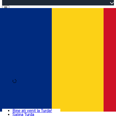
Open main menu
Loading
Autentificare
Acasă
Explorează Turda
Bine ați venit la Turda!
Salina Turda
Activități și experiențe
Română