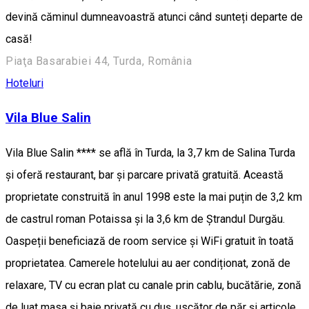
devină căminul dumneavoastră atunci când sunteți departe de
casă!
Piaţa Basarabiei 44, Turda, România
Hoteluri
Vila Blue Salin
Vila Blue Salin **** se află în Turda, la 3,7 km de Salina Turda
și oferă restaurant, bar și parcare privată gratuită. Această
proprietate construită în anul 1998 este la mai puțin de 3,2 km
de castrul roman Potaissa și la 3,6 km de Ștrandul Durgău.
Oaspeții beneficiază de room service și WiFi gratuit în toată
proprietatea. Camerele hotelului au aer condiționat, zonă de
relaxare, TV cu ecran plat cu canale prin cablu, bucătărie, zonă
de luat masa și baie privată cu duș, uscător de păr și articole