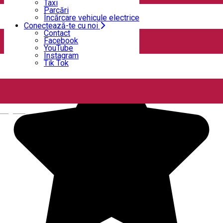
Taxi
Deschis
Parcări
Încărcare vehicule electrice
Conectează-te cu noi
Castelul Printul Vanator Turda
Contact
Facebook
YouTube
Instagram
Tik Tok
English