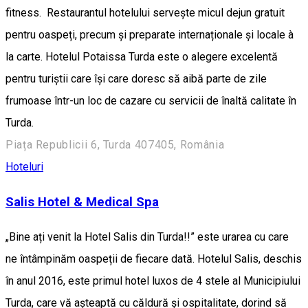
fitness. Restaurantul hotelului servește micul dejun gratuit
pentru oaspeți, precum și preparate internaționale și locale à
la carte. Hotelul Potaissa Turda este o alegere excelentă
pentru turiștii care își care doresc să aibă parte de zile
frumoase într-un loc de cazare cu servicii de înaltă calitate în
Turda.
Piața Republicii 6, Turda 407405, România
Hoteluri
Salis Hotel & Medical Spa
„Bine ați venit la Hotel Salis din Turda!!” este urarea cu care
ne întâmpinăm oaspeții de fiecare dată. Hotelul Salis, deschis
în anul 2016, este primul hotel luxos de 4 stele al Municipiului
Turda, care vă așteaptă cu căldură și ospitalitate, dorind să