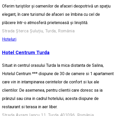
Oferim turiștilor și oamenilor de afaceri deopotrivă un spațiu
elegant, în care turismul de afaceri se îmbina cu cel de
plăcere într-o atmosferă prietenoasă și liniștită.
Strada Șterca Șuluțiu, Turda, România
Hoteluri
Hotel Centrum Turda
Situat in centrul orasului Turda la mica distanta de Salina,
Hotelul Centrum *** dispune de 30 de camere si 1 apartament
care vin in intampinarea cerintelor de confort si lux ale
clientilor. De asemenea, pentru clientii care doresc sa ia
prânzul sau cina in cadrul hotelului, acesta dispune de
restaurant si terasa in aer liber.
Strada Avram Iancu 11, Turda 401096, România