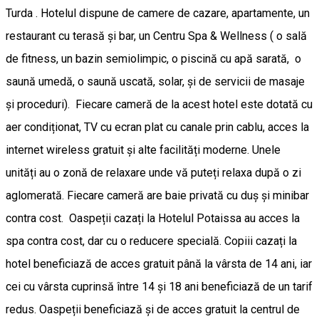
Turda . Hotelul dispune de camere de cazare, apartamente, un
restaurant cu terasă și bar, un Centru Spa & Wellness ( o sală
de fitness, un bazin semiolimpic, o piscină cu apă sarată, o
saună umedă, o saună uscată, solar, și de servicii de masaje
și proceduri). Fiecare cameră de la acest hotel este dotată cu
aer condiționat, TV cu ecran plat cu canale prin cablu, acces la
internet wireless gratuit și alte facilități moderne. Unele
unități au o zonă de relaxare unde vă puteți relaxa după o zi
aglomerată. Fiecare cameră are baie privată cu duș și minibar
contra cost. Oaspeții cazați la Hotelul Potaissa au acces la
spa contra cost, dar cu o reducere specială. Copiii cazați la
hotel beneficiază de acces gratuit până la vârsta de 14 ani, iar
cei cu vârsta cuprinsă între 14 și 18 ani beneficiază de un tarif
redus. Oaspeții beneficiază și de acces gratuit la centrul de