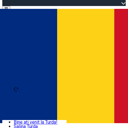
Open main menu
Loading
Autentificare
Acasă
Explorează Turda
Bine ați venit la Turda!
Salina Turda
Activități și experiențe
Română