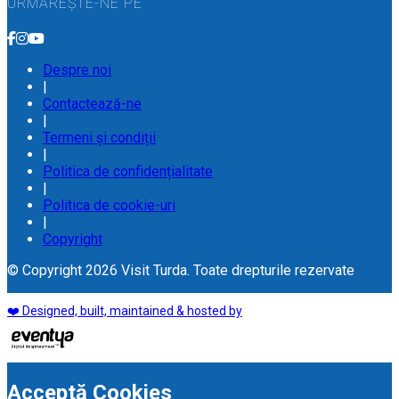
URMĂREȘTE-NE PE
Despre noi
|
Contactează-ne
|
Termeni și condiții
|
Politica de confidențialitate
|
Politica de cookie-uri
|
Copyright
© Copyright 2026 Visit Turda. Toate drepturile rezervate
❤️ Designed, built, maintained & hosted by
Acceptă Cookies