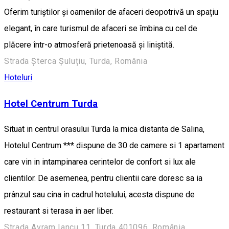
Oferim turiștilor și oamenilor de afaceri deopotrivă un spațiu
elegant, în care turismul de afaceri se îmbina cu cel de
plăcere într-o atmosferă prietenoasă și liniștită.
Strada Șterca Șuluțiu, Turda, România
Hoteluri
Hotel Centrum Turda
Situat in centrul orasului Turda la mica distanta de Salina,
Hotelul Centrum *** dispune de 30 de camere si 1 apartament
care vin in intampinarea cerintelor de confort si lux ale
clientilor. De asemenea, pentru clientii care doresc sa ia
prânzul sau cina in cadrul hotelului, acesta dispune de
restaurant si terasa in aer liber.
Strada Avram Iancu 11, Turda 401096, România