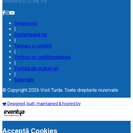
URMĂREȘTE-NE PE
Despre noi
|
Contactează-ne
|
Termeni și condiții
|
Politica de confidențialitate
|
Politica de cookie-uri
|
Copyright
© Copyright 2026 Visit Turda. Toate drepturile rezervate
❤️ Designed, built, maintained & hosted by
Acceptă Cookies