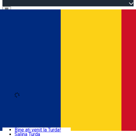
Open main menu
Loading
Autentificare
Acasă
Explorează Turda
Bine ați venit la Turda!
Salina Turda
Activități și experiențe
Română