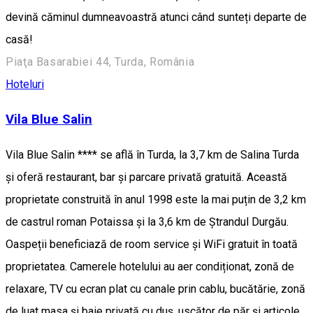
devină căminul dumneavoastră atunci când sunteți departe de
casă!
Piaţa Basarabiei 44, Turda, România
Hoteluri
Vila Blue Salin
Vila Blue Salin **** se află în Turda, la 3,7 km de Salina Turda
și oferă restaurant, bar și parcare privată gratuită. Această
proprietate construită în anul 1998 este la mai puțin de 3,2 km
de castrul roman Potaissa și la 3,6 km de Ștrandul Durgău.
Oaspeții beneficiază de room service și WiFi gratuit în toată
proprietatea. Camerele hotelului au aer condiționat, zonă de
relaxare, TV cu ecran plat cu canale prin cablu, bucătărie, zonă
de luat masa și baie privată cu duș, uscător de păr și articole