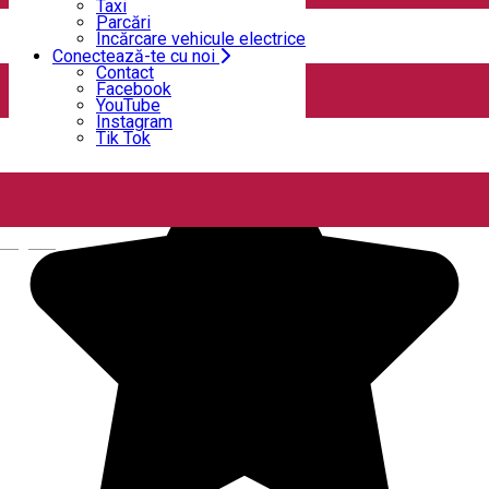
Taxi
Deschis
Parcări
Încărcare vehicule electrice
Conectează-te cu noi
Castelul Printul Vanator Turda
Contact
Facebook
YouTube
Instagram
Tik Tok
English