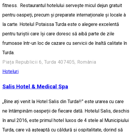
fitness. Restaurantul hotelului servește micul dejun gratuit
pentru oaspeți, precum și preparate internaționale și locale à
la carte. Hotelul Potaissa Turda este o alegere excelentă
pentru turiștii care își care doresc să aibă parte de zile
frumoase într-un loc de cazare cu servicii de înaltă calitate în
Turda.
Piața Republicii 6, Turda 407405, România
Hoteluri
Salis Hotel & Medical Spa
„Bine ați venit la Hotel Salis din Turda!!” este urarea cu care
ne întâmpinăm oaspeții de fiecare dată. Hotelul Salis, deschis
în anul 2016, este primul hotel luxos de 4 stele al Municipiului
Turda, care vă așteaptă cu căldură și ospitalitate, dorind să