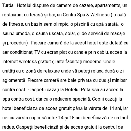
Turda . Hotelul dispune de camere de cazare, apartamente, un
restaurant cu terasă și bar, un Centru Spa & Wellness ( o sală
de fitness, un bazin semiolimpic, o piscină cu apă sarată, o
saună umedă, o saună uscată, solar, și de servicii de masaje
și proceduri). Fiecare cameră de la acest hotel este dotată cu
aer condiționat, TV cu ecran plat cu canale prin cablu, acces la
internet wireless gratuit și alte facilități moderne. Unele
unități au o zonă de relaxare unde vă puteți relaxa după o zi
aglomerată. Fiecare cameră are baie privată cu duș și minibar
contra cost. Oaspeții cazați la Hotelul Potaissa au acces la
spa contra cost, dar cu o reducere specială. Copiii cazați la
hotel beneficiază de acces gratuit până la vârsta de 14 ani, iar
cei cu vârsta cuprinsă între 14 și 18 ani beneficiază de un tarif
redus. Oaspeții beneficiază și de acces gratuit la centrul de