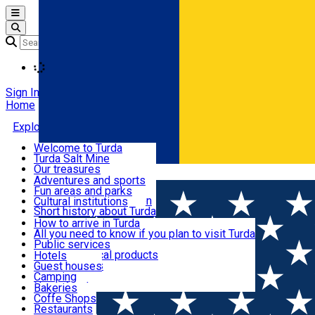
Open main menu
Loading
Sign In
Home
Explore Turda
Welcome to Turda
Turda Salt Mine
Activities and experiences
Our treasures
Română
Turda surroundings
Events
Adventures and sports
Ecumenical tourism
Fun areas and parks
Balneoclimateric station
Cultural institutions
Useful information
Short history about Turda
How to arrive in Turda
All you need to know if you plan to visit Turda
Cazare
Public services
Shops and local products
Hotels
Local markets
Guest houses
Restaurants and cafes
Pharmacies
Camping
News feed
Bakeries
Coffe Shops
Transport și parcări
Restaurants