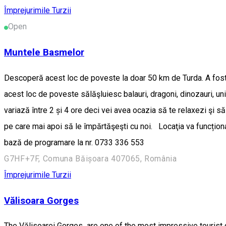
Împrejurimile Turzii
Open
Muntele Basmelor
Descoperă acest loc de poveste la doar 50 km de Turda. A fost o
acest loc de poveste sălăşluiesc balauri, dragoni, dinozauri, u
variază între 2 și 4 ore deci vei avea ocazia să te relaxezi şi să 
pe care mai apoi să le împărtăşeşti cu noi. Locaţia va funcțion
bază de programare la nr. 0733 336 553
G7HF+7F, Comuna Băișoara 407065, România
Împrejurimile Turzii
Vălisoara Gorges
The Vălisoarei Gorges are one of the most impressive tourist d