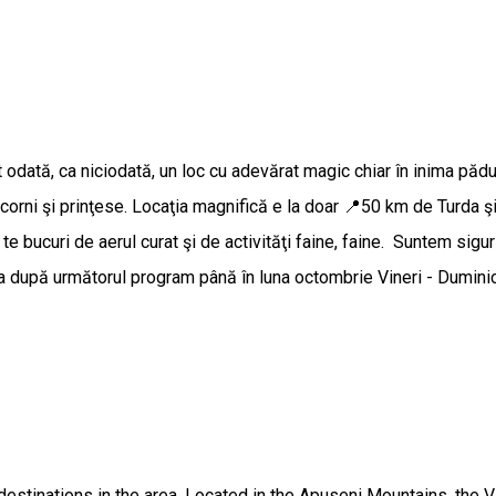
dată, ca niciodată, un loc cu adevărat magic chiar în inima pădur
nicorni şi prinţese. Locaţia magnifică e la doar 📍50 km de Turda 
te bucuri de aerul curat şi de activităţi faine, faine. Suntem siguri
a după următorul program până în luna octombrie Vineri - Duminică
estinations in the area. Located in the Apuseni Mountains, the V