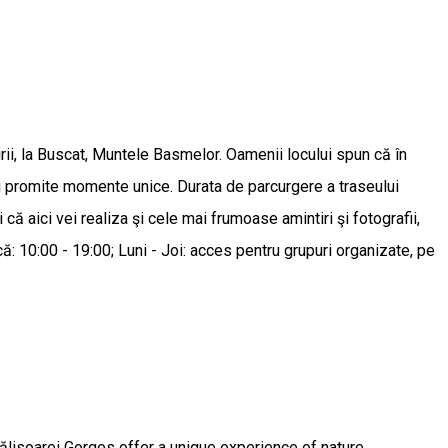
ii, la Buscat, Muntele Basmelor. Oamenii locului spun că în
şi promite momente unice. Durata de parcurgere a traseului
 că aici vei realiza şi cele mai frumoase amintiri şi fotografii,
: 10:00 - 19:00; Luni - Joi: acces pentru grupuri organizate, pe
ălisoarei Gorges offer a unique experience of nature