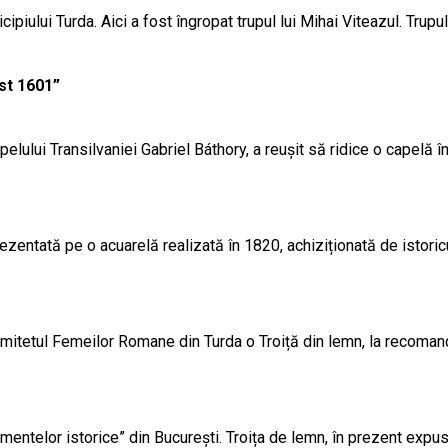
ipiului Turda. Aici a fost îngropat trupul lui Mihai Viteazul. Trupu
st 1601”
elului Transilvaniei Gabriel Báthory, a reușit să ridice o capelă în 
rezentată pe o acuarelă realizată în 1820, achiziționată de istor
omitetul Femeilor Romane din Turda o Troiță din lemn, la recomanda
numentelor istorice” din București. Troița de lemn, în prezent expu