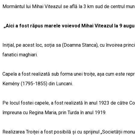
Mormântul lui Mihai Viteazul se află la 3 km sud de centrul munic
„Aici a fost răpus marele voievod Mihai Viteazul la 9 augu
Inițial, pe acest loc, soția sa (Doamna Stanca), cu învoirea princip
fanatici maghiari.
Capela a fost realizată sub forma unei troițe, așa cum este rep
Kemény (1795-1855) din Luncani.
Pe locul fostei capele, a fost realizată în anul 1923 de către C
împreuna cu Regina Maria, prin Turda în anul 1919.
Realizarea Troiței a fost posibilă și cu sprijinul „Societății mo