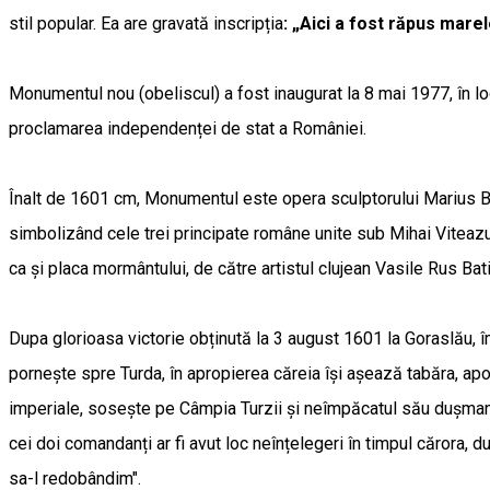
stil popular. Ea are gravată inscripția
: „Aici a fost răpus mare
Monumentul nou (obeliscul) a fost inaugurat la 8 mai 1977, în loc
proclamarea independenței de stat a României.
Înalt de 1601 cm, Monumentul este opera sculptorului Marius Butun
simbolizând cele trei principate române unite sub Mihai Viteazul
ca și placa mormântului, de către artistul clujean Vasile Rus Bat
Dupa glorioasa victorie obținută la 3 august 1601 la Goraslău, 
pornește spre Turda, în apropierea căreia își așează tabăra, apo
imperiale, sosește pe Câmpia Turzii și neîmpăcatul său dușman, 
cei doi comandanți ar fi avut loc neînțelegeri în timpul cărora, d
sa-l redobândim".