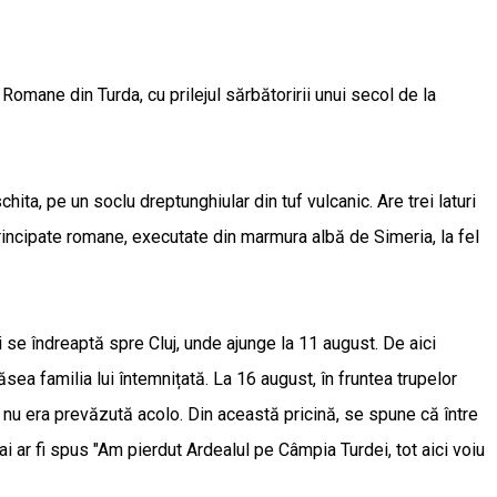
Romane din Turda, cu prilejul sărbătoririi unui secol de la
ta, pe un soclu dreptunghiular din tuf vulcanic. Are trei laturi
principate romane, executate din marmura albă de Simeria, la fel
 se îndreaptă spre Cluj, unde ajunge la 11 august. De aici
ea familia lui întemnițată. La 16 august, în fruntea trupelor
 nu era prevăzută acolo. Din această pricină, se spune că între
ai ar fi spus "Am pierdut Ardealul pe Câmpia Turdei, tot aici voiu