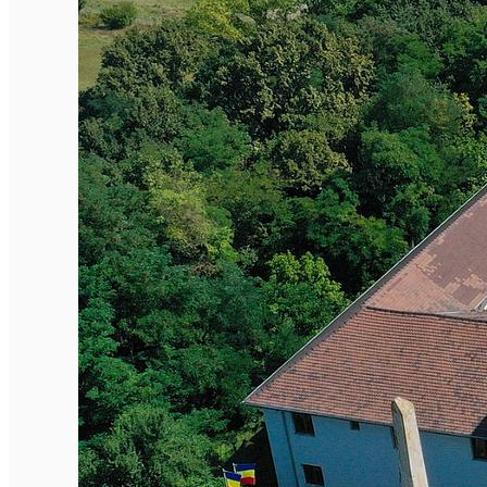
Parcări
Încărcare vehicule electrice
Conectează-te cu noi
Contact
Facebook
YouTube
Instagram
Tik Tok
English