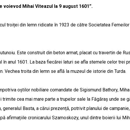
le voievod Mihai Viteazul la 9 august 1601”.
ul troiței din lemn ridicate în 1923 de către Societatea Femeilor 
oiu. Este construit din beton armat, placat cu travertin de Ruschi
 în anul 1601. La baza fiecărei laturi se afla stemele celor trei 
in. Vechea troita din lemn se află la muzeul de istorie din Turda.
împotriva oștilor nobiliare comandate de Sigismund Bathory, Mihai
i trimite cea mai mare parte a trupelor sale la Făgăraș unde se găs
generalul Basta, a cărui prezență, potrivit planului de campanie,
upă afirmațiile cronicarului Szamoskozy, unul dintre boierii lui Mih