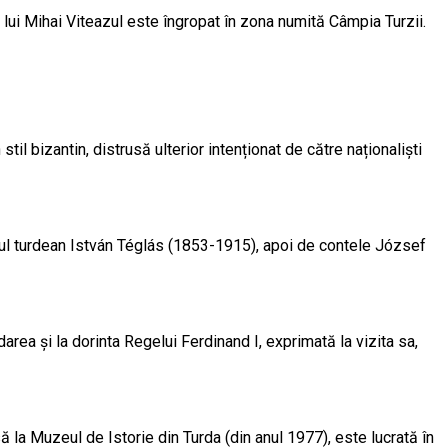
l lui Mihai Viteazul este îngropat în zona numită Câmpia Turzii.
stil bizantin, distrusă ulterior intenționat de către naționaliști
icul turdean István Téglás (1853-1915), apoi de contele József
rea și la dorinta Regelui Ferdinand I, exprimată la vizita sa,
să la Muzeul de Istorie din Turda (din anul 1977), este lucrată în